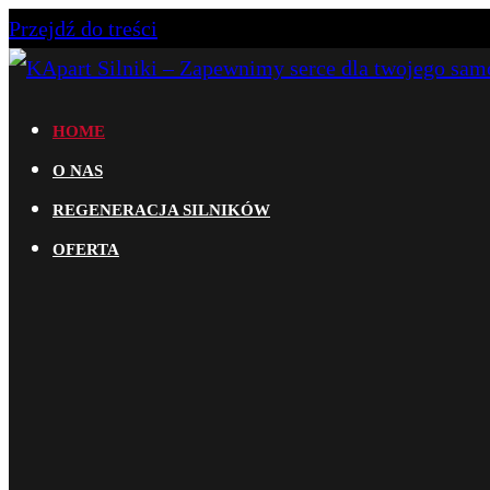
Przejdź do treści
KApart Silniki – Zapewnimy serce dla twojego samoc
Dowiedz się więcej na temat naszej działalności. Za
HOME
samochodów osobowych i dostawczych. Oferujemy atr
O NAS
do aut nawyższej półki.
REGENERACJA SILNIKÓW
OFERTA