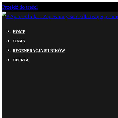
Przejdź do treści
KApart Silniki – Zapewnimy serce dla twojego samoc
Dowiedz się więcej na temat naszej działalności. Za
HOME
samochodów osobowych i dostawczych. Oferujemy atr
O NAS
do aut nawyższej półki.
REGENERACJA SILNIKÓW
OFERTA