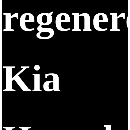
regene
Kia