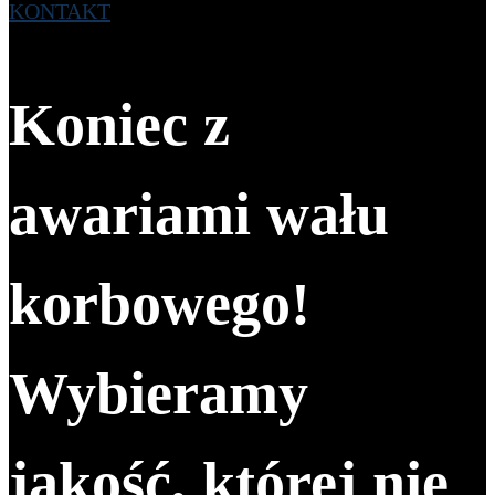
KONTAKT
Koniec z
awariami wału
korbowego!
Wybieramy
jakość, której nie