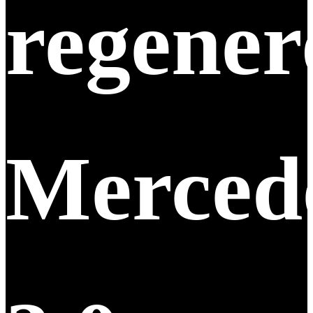
regene
Merced