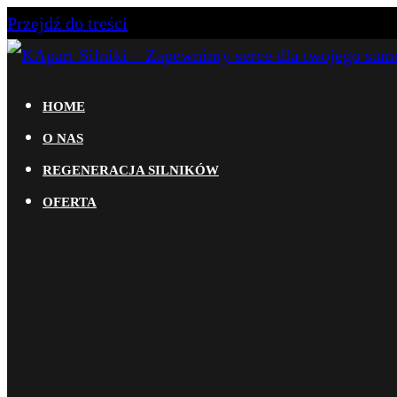
Przejdź do treści
KApart Silniki – Zapewnimy serce dla twojego samoc
Dowiedz się więcej na temat naszej działalności. Za
HOME
samochodów osobowych i dostawczych. Oferujemy atr
O NAS
do aut nawyższej półki.
REGENERACJA SILNIKÓW
OFERTA