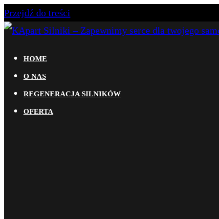
Przejdź do treści
KApart Silniki – Zapewnimy serce dla twojego samoc
Dowiedz się więcej na temat naszej działalności. Za
HOME
samochodów osobowych i dostawczych. Oferujemy atr
O NAS
do aut nawyższej półki.
REGENERACJA SILNIKÓW
OFERTA